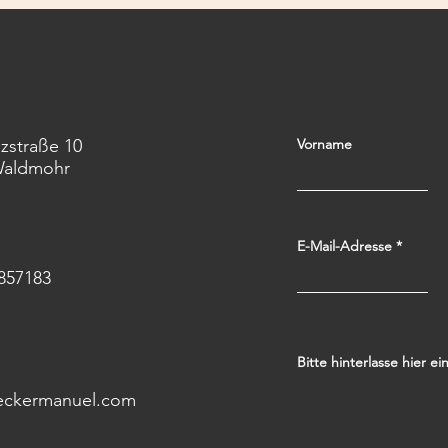
usel
lzstraße 10
Vorname
Waldmohr
E-Mail-Adresse
857183
Bitte hinterlasse hier ei
eckermanuel.com