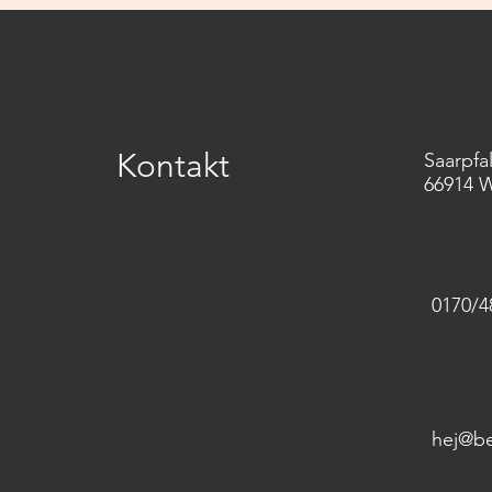
Kreis K
Kontakt
Saarpfa
66914 
0170/4
hej@b