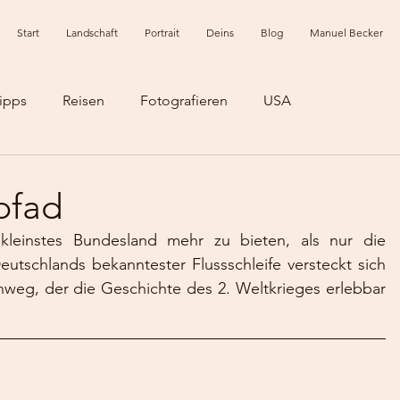
Start
Landschaft
Portrait
Deins
Blog
Manuel Becker
ipps
Reisen
Fotografieren
USA
pfad
kleinstes Bundesland mehr zu bieten, als nur die 
utschlands bekanntester Flussschleife versteckt sich 
eg, der die Geschichte des 2. Weltkrieges erlebbar 