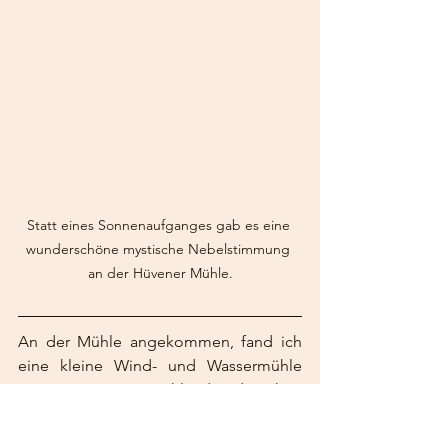
Statt eines Sonnenaufganges gab es eine 
wunderschöne mystische Nebelstimmung 
an der Hüvener Mühle.
An der Mühle angekommen, fand ich 
eine kleine Wind- und Wassermühle 
vor, was so in Deutschland und auch in 
Europa einzigartig ist. Ich hatte die 
Mühle an diesem Morgen für mich 